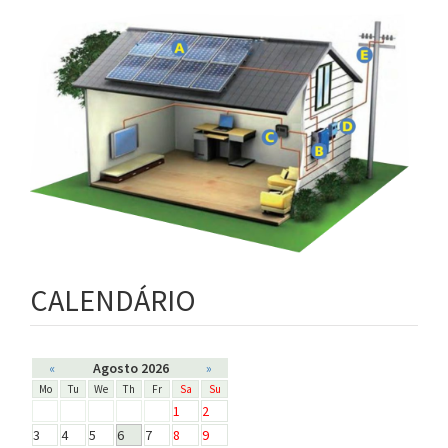
CALENDÁRIO
«
Agosto 2026
»
Mo
Tu
We
Th
Fr
Sa
Su
1
2
3
4
5
6
7
8
9