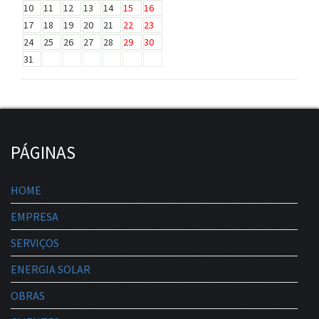
10
11
12
13
14
15
16
17
18
19
20
21
22
23
24
25
26
27
28
29
30
31
PÁGINAS
HOME
EMPRESA
SERVIÇOS
ENERGIA SOLAR
OBRAS